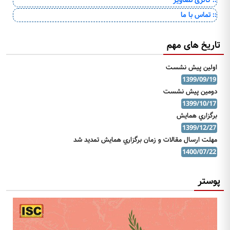
:: تماس با ما
تاریخ های مهم
اولين پيش نشست
1399/09/19
دومين پيش نشست
1399/10/17
برگزاري همايش
1399/12/27
مهلت ارسال مقالات و زمان برگزاري همايش تمديد شد
1400/07/22
پوستر