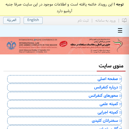
توجه !
این رویداد خاتمه یافته است و اطلاعات موجود در این سایت صرفا جنبه
آرشیو دارد
English
العربیّة
|
|
ورود به سامانه
ثبت نام
☰
منوی سایت
:: صفحه اصلی
:: درباره کنفرانس
:: محورهای کنفرانس
:: کمیته علمی
:: کمیته اجرایی
:: سخنرانان کلیدی
:: گالری تصاویر